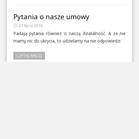
Pytania o nasze umowy
27 lipca 2016
Padają pytania również o naszą działalność. A że nie
mamy nic do ukrycia, to udzielamy na nie odpowiedzi
CZYTAJ WIĘCEJ
Antypromocja po raz drugi
19 lipca 2016
Olsztyn płaci dziesiątki tysięcy złotych za członkostwo
w stowarzyszeniu Dom Warmiński, którego
Wiceprezesem jest Dyrektor Biura Promocji UM –
Krzysztof Otoliński. Niestety mamy obawy, co do
sposobu wydawania tych pieniędzy