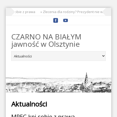
PEC kpi sobie z prawa
» Zlecenia dla rodziny? Prezydent nie widzi prob
CZARNO NA BIAŁYM
jawność w Olsztynie
Aktualności
MPEC kpi sobie z prawa