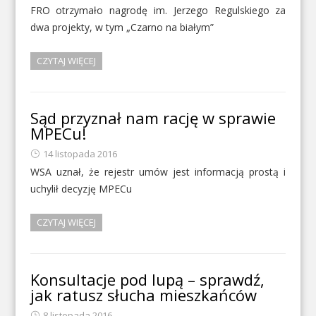
FRO otrzymało nagrodę im. Jerzego Regulskiego za
dwa projekty, w tym „Czarno na białym”
CZYTAJ WIĘCEJ
Sąd przyznał nam rację w sprawie
MPECu!
14 listopada 2016
WSA uznał, że rejestr umów jest informacją prostą i
uchylił decyzję MPECu
CZYTAJ WIĘCEJ
Konsultacje pod lupą – sprawdź,
jak ratusz słucha mieszkańców
8 listopada 2016