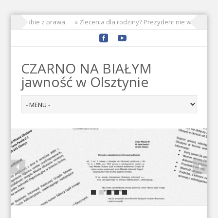
PEC kpi sobie z prawa
» Zlecenia dla rodziny? Prezydent nie widzi prob
CZARNO NA BIAŁYM
jawność w Olsztynie