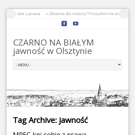
PEC kpi sobie z prawa
» Zlecenia dla rodziny? Prezydent nie widzi prob
CZARNO NA BIAŁYM
jawność w Olsztynie
Tag Archive:
jawność
MPEC kpi sobie z prawa