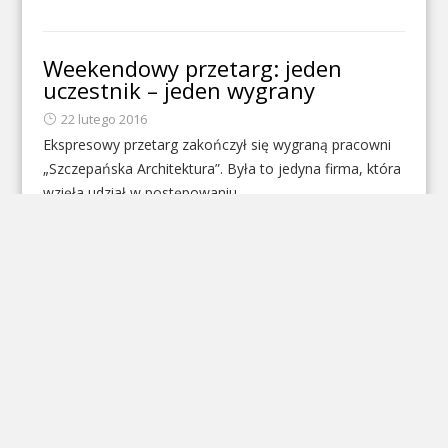
Weekendowy przetarg: jeden
uczestnik – jeden wygrany
22 lutego 2016
Ekspresowy przetarg zakończył się wygraną pracowni
„Szczepańska Architektura”. Była to jedyna firma, która
wzięła udział w postępowaniu
CZYTAJ WIĘCEJ
Ile zarobili najwięksi olsztyńscy
wydawcy na współpracy z Urzędem
Miasta?
18 lutego 2016
1,3 mln złotych – tyle wydał Urząd Miasta w wyniku
współpracy z największymi, olsztyńskimi wydawcami